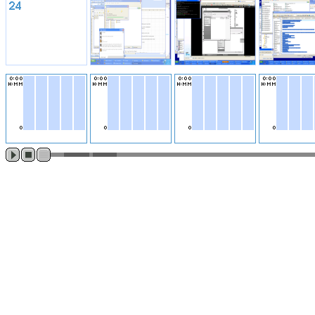
0:00
0:00
0:00
0:00
H:MM
H:MM
H:MM
H:MM
0
0
0
0